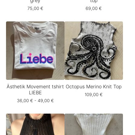
grey
top
75,00
€
69,00
€
Ästhetik Movement tshirt
Octopus Merino Knit Top
LIEBE
109,00
€
36,00
€
- 49,00
€