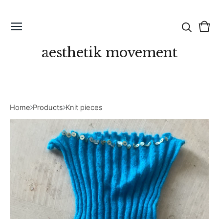
Vie
0
cart
ite
aesthetik movement
Home
Products
Knit pieces