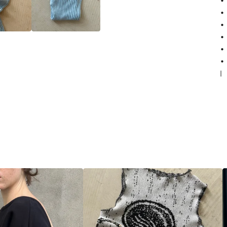
•
•
•
• 
•
•
I