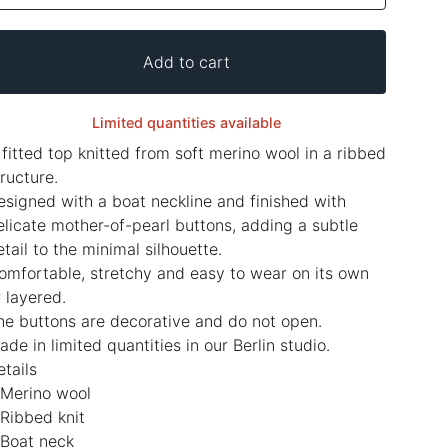
Add to cart
Limited quantities available
 fitted top knitted from soft merino wool in a ribbed
tructure.
esigned with a boat neckline and finished with
elicate mother-of-pearl buttons, adding a subtle
etail to the minimal silhouette.
omfortable, stretchy and easy to wear on its own
r layered.
he buttons are decorative and do not open.
ade in limited quantities in our Berlin studio.
etails
 Merino wool
 Ribbed knit
 Boat neck