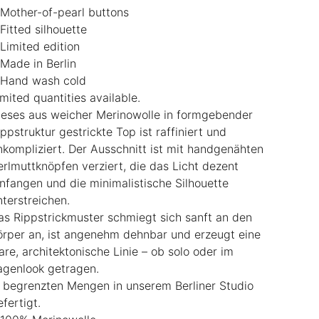
 Mother-of-pearl buttons
 Fitted silhouette
 Limited edition
 Made in Berlin
 Hand wash cold
imited quantities available.
ieses aus weicher Merinowolle in formgebender
ippstruktur gestrickte Top ist raffiniert und
nkompliziert. Der Ausschnitt ist mit handgenähten
erlmuttknöpfen verziert, die das Licht dezent
infangen und die minimalistische Silhouette
nterstreichen.
as Rippstrickmuster schmiegt sich sanft an den
örper an, ist angenehm dehnbar und erzeugt eine
lare, architektonische Linie – ob solo oder im
agenlook getragen.
n begrenzten Mengen in unserem Berliner Studio
efertigt.