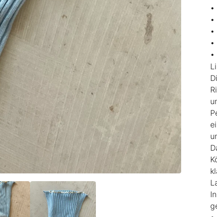
•
•
•
•
•
L
D
R
u
P
e
u
D
K
k
L
I
g