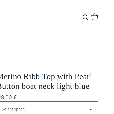
View
0
cart
items
Merino Ribb Top with Pearl
utton boat neck light blue
19,00
€