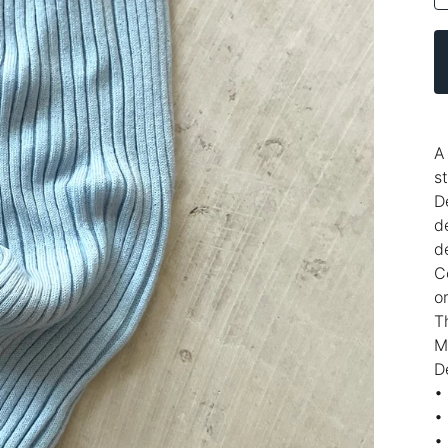
A
s
D
d
d
C
o
T
M
D
•
•
•