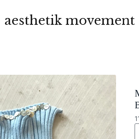
aesthetik movement
B
1